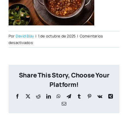
Por
David Blay
|
1 de octubre de 2025
|
Comentarios
en
desactivados
Noble
Share This Story, Choose Your
Platform!
Facebook
X
Reddit
LinkedIn
WhatsApp
Telegram
Tumblr
Pinterest
Vk
Xing
Correo
electrónico