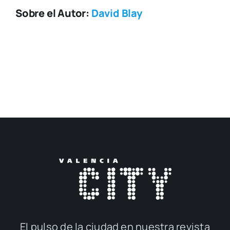
Sobre el Autor:
David Blay
El pul­so de la ciu­dad en nues­tra revis­ta