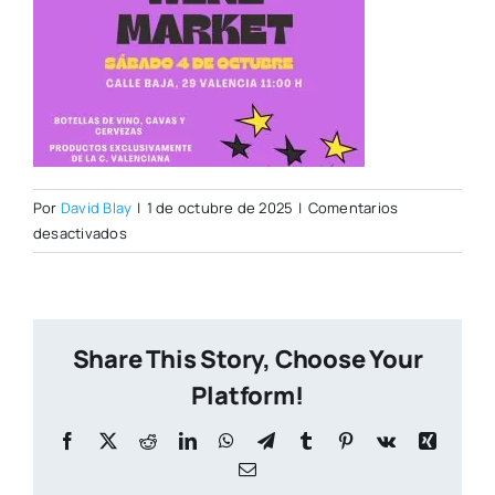
Por
David Blay
|
1 de octubre de 2025
|
Comentarios
en
desactivados
Wine
Market
PROAVA
Share This Story, Choose Your
Platform!
Facebook
X
Reddit
LinkedIn
WhatsApp
Telegram
Tumblr
Pinterest
Vk
Xing
Correo
electrónico