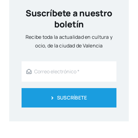
Suscríbete a nuestro
boletín
Reci­be toda la actua­li­dad en cul­tu­ra y
ocio, de la ciu­dad de Valen­cia
SUSCRÍBETE