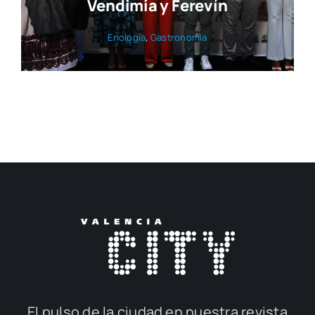
Vendimia y Ferevín
Eno­lo­gía
,
Gas­tro­no­mía
El pul­so de la ciu­dad en nues­tra revis­ta