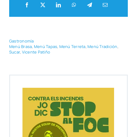
Gas­tro­no­mía
Menú Bra­sa
,
Menú Tapas
,
Menú Terre­ta
,
Menú Tra­di­ción
,
Sucar
,
Vicen­te Pati­ño