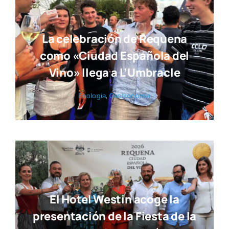
La celebración de Requena
como «Ciudad Española del
Vino» llega a L’Umbracle
Eno­lo­gía
,
Gas­tro­no­mía
El Hotel Westin acoge la
presentación de la Fiesta de la