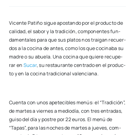
Vicen­te Pati­ño sigue apos­tan­do por el pro­duc­to de
cali­dad, el sabor y la tra­di­ción, com­po­nen­tes fun­
da­men­ta­les para que sus pla­tos nos trai­gan recuer­
dos a la coci­na de antes, como los que coci­na­ba su
madre o su abue­la. Una coci­na que quie­re recu­pe­
rar en
Sucar
, su res­tau­ran­te cen­tra­do en el pro­duc­
to y en la coci­na tra­di­cio­nal valen­cia­na.
Cuen­ta con unos ape­te­ci­bles menús: el “Tra­di­ción”,
de mar­tes a vier­nes a medio­día, con tres entra­das,
gui­so del día y pos­tre por 22 euros. El menú de
“Tapas”, para las noches de mar­tes a jue­ves, com­