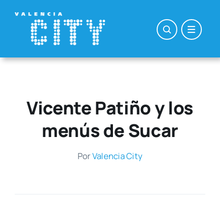
Saltar
al
contenido
Vicente Patiño y los
menús de Sucar
Por
Valen­cia City