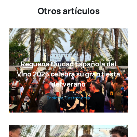
Otros artículos
Requena Ciudad Española del
Vino 2026 celebra su gran fiesta
del verano
Eno­lo­gía
,
Gas­tro­no­mía