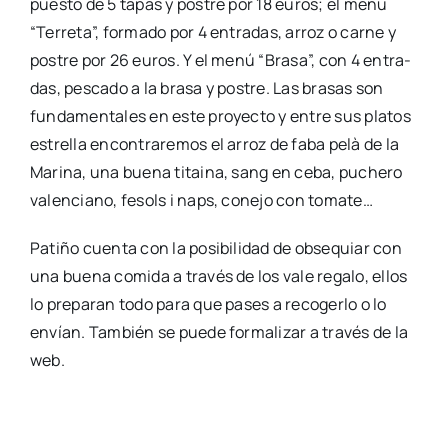
pues­to de 5 tapas y pos­tre por 18 euros; el menú
“Terre­ta”, for­ma­do por 4 entra­das, arroz o car­ne y
pos­tre por 26 euros. Y el menú “Bra­sa”, con 4 entra­
das, pes­ca­do a la bra­sa y pos­tre. Las bra­sas son
fun­da­men­ta­les en este pro­yec­to y entre sus pla­tos
estre­lla encon­tra­re­mos el arroz de faba pelà de la
Mari­na, una bue­na titai­na, sang en ceba, puche­ro
valen­ciano, fesols i naps, cone­jo con toma­te…
Pati­ño cuen­ta con la posi­bi­li­dad de obse­quiar con
una bue­na comi­da a tra­vés de los vale rega­lo, ellos
lo pre­pa­ran todo para que pases a reco­ger­lo o lo
envían. Tam­bién se pue­de for­ma­li­zar a tra­vés de la
web.