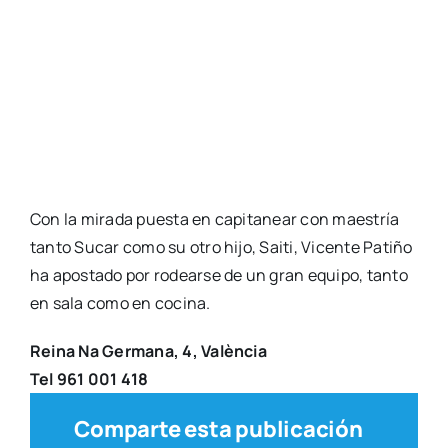
Con la mira­da pues­ta en capi­ta­near con maes­tría
tan­to Sucar como su otro hijo, Sai­ti, Vicen­te Pati­ño
ha apos­ta­do por rodear­se de un gran equi­po, tan­to
en sala como en coci­na.
Rei­na Na Ger­ma­na, 4, Valèn­cia
Tel 961 001 418
Comparte esta publicación