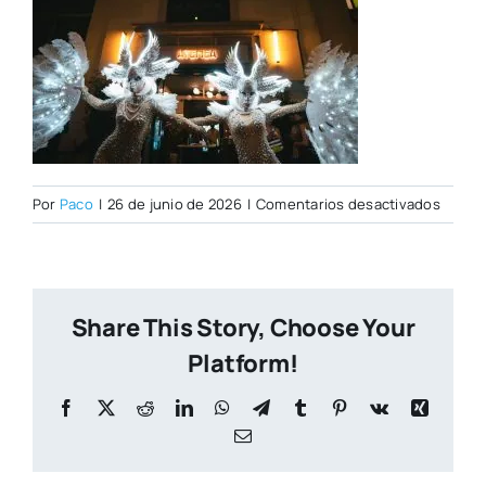
en
Por
Paco
|
26 de junio de 2026
|
Comentarios desactivados
PORTA
CITY
NUEVA
(2)
Share This Story, Choose Your
Platform!
Facebook
X
Reddit
LinkedIn
WhatsApp
Telegram
Tumblr
Pinterest
Vk
Xing
Correo
electrónico