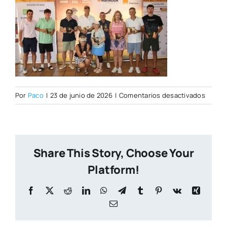
en
Por
Paco
|
23 de junio de 2026
|
Comentarios desactivados
PORTA
CITY
NUEVA
Share This Story, Choose Your
Platform!
Facebook
X
Reddit
LinkedIn
WhatsApp
Telegram
Tumblr
Pinterest
Vk
Xing
Correo
electrónico