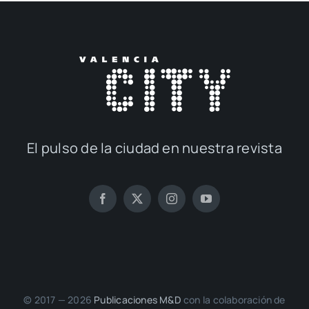
El pul­so de la ciu­dad en nues­tra revis­ta
© 2017 — 2026
Publi­ca­cio­nes M&D
con la cola­bo­ra­ción de