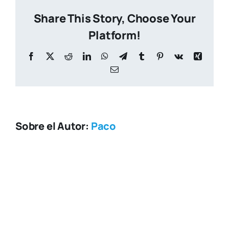
05-
Share This Story, Choose Your
28
at
Platform!
17.03.34
Facebook
X
Reddit
LinkedIn
WhatsApp
Telegram
Tumblr
Pinterest
Vk
Xing
Correo
electrónico
Sobre el Autor:
Paco