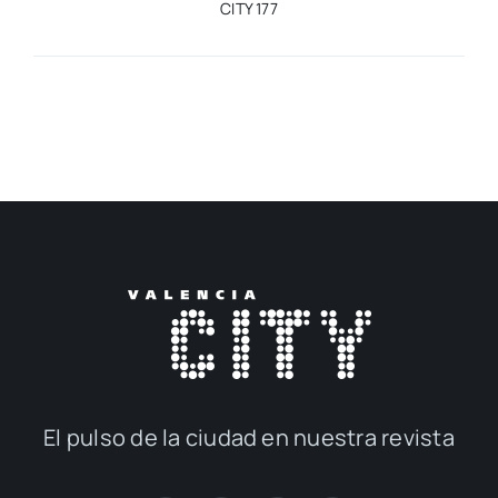
CITY 177
El pul­so de la ciu­dad en nues­tra revis­ta