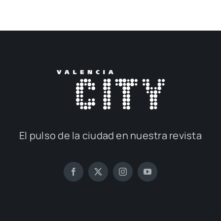
El pul­so de la ciu­dad en nues­tra revis­ta