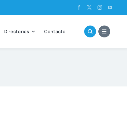
Direc­to­rios
Con­tac­to