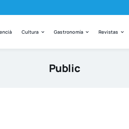
en­cià
Cul­tu­ra
Gas­tro­no­mía
Revis­tas
Public