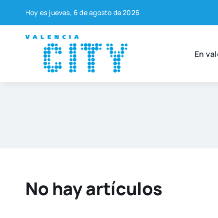
Saltar
Hoy es jue­ves, 6 de agos­to de 2026
al
contenido
En val
No hay artícu­los