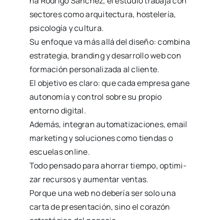
na Rodri­go Sán­chez, el estu­dio tra­ba­ja con
sec­to­res como arqui­tec­tu­ra, hos­te­le­ría,
psi­co­lo­gía y cul­tu­ra.
Su enfo­que va más allá del dise­ño: com­bi­na
estra­te­gia, bran­ding y desa­rro­llo web con
for­ma­ción per­so­na­li­za­da al clien­te.
El obje­ti­vo es cla­ro: que cada empre­sa gane
auto­no­mía y con­trol sobre su pro­pio
entorno digi­tal.
Ade­más, inte­gran auto­ma­ti­za­cio­nes, email
mar­ke­ting y solu­cio­nes como tien­das o
escue­las onli­ne.
Todo pen­sa­do para aho­rrar tiem­po, opti­mi­
zar recur­sos y aumen­tar ven­tas.
Por­que una web no debe­ría ser solo una
car­ta de pre­sen­ta­ción, sino el cora­zón