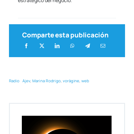
estra­té­gi­co del nego­cio.
Comparte esta publicación
Radio
Ajev
,
Mari­na Rodri­go
,
vorà­gi­ne
,
web