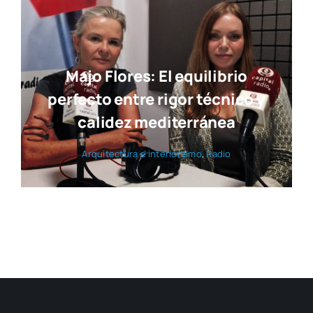
Majo Flores: El equilibrio
perfecto entre rigor técnico y
calidez mediterránea
Arqui­tec­tu­ra e inte­rio­ris­mo
,
Radio