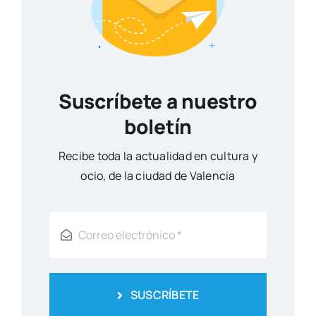
Suscríbete a nuestro
boletín
Reci­be toda la actua­li­dad en cul­tu­ra y
ocio, de la ciu­dad de Valen­cia
SUSCRÍBETE