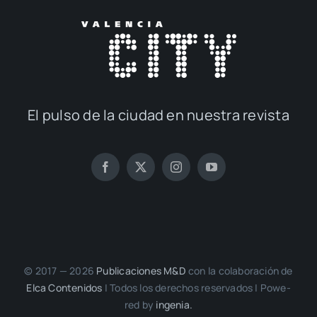
El pul­so de la ciu­dad en nues­tra revis­ta
© 2017 — 2026
Publi­ca­cio­nes M&D
con la cola­bo­ra­ción de
Elca Con­te­ni­dos
| Todos los dere­chos reser­va­dos | Powe­
red by
inge­nia.