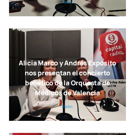
Radio
Alicia Marco y Andrés Expósito
nos presentan el concierto
benéfico de la Orquesta de
Médicos de Valencia
Radio