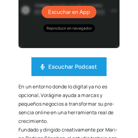
Escu­char Pod­cast
En un entorno don­de lo digi­tal ya no es
opcio­nal, Vorá­gi­ne ayu­da a mar­cas y
peque­ños nego­cios a trans­for­mar su pre­
sen­cia onli­ne en una herra­mien­ta real de
cre­ci­mien­to.
Fun­da­do y diri­gi­do crea­ti­va­men­te por Mari­