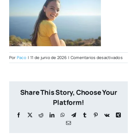
en
Por
Paco
|
11 de junio de 2026
|
Comentarios desactivados
PORTA
CITY
NUEVA
Share This Story, Choose Your
Platform!
Facebook
X
Reddit
LinkedIn
WhatsApp
Telegram
Tumblr
Pinterest
Vk
Xing
Correo
electrónico