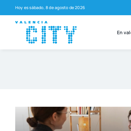
Saltar
Hoy es sába­do, 8 de agos­to de 2026
al
contenido
En val