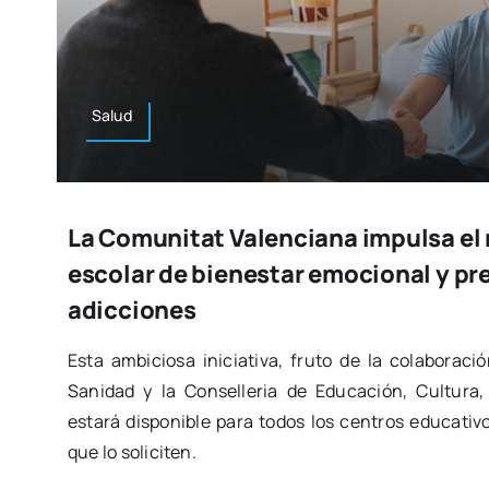
Salud
La Comunitat Valenciana impulsa e
escolar de bienestar emocional y pr
adicciones
Esta ambi­cio­sa ini­cia­ti­va, fru­to de la cola­bo­ra­c
Sani­dad y la Con­se­lle­ria de Edu­ca­ción, Cul­tu­ra,
esta­rá dis­po­ni­ble para todos los cen­tros edu­ca­ti­v
que lo soli­ci­ten.