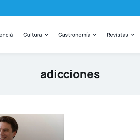
en­cià
Cul­tu­ra
Gas­tro­no­mía
Revis­tas
adicciones