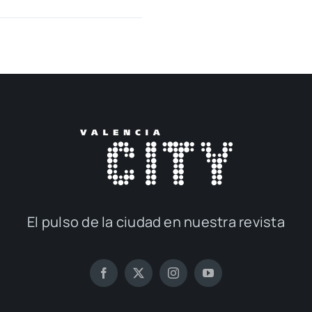
El pul­so de la ciu­dad en nues­tra revis­ta