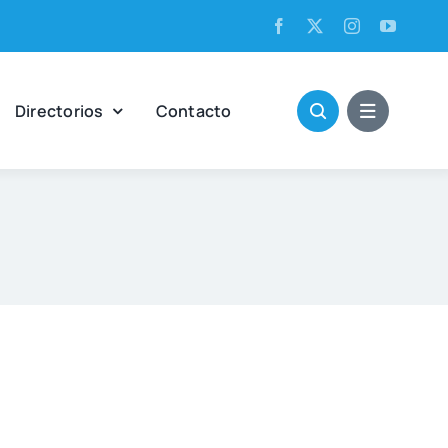
Direc­to­rios
Con­tac­to