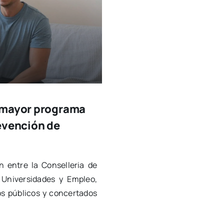
l mayor programa
evención de
ión entre la Con­se­lle­ria de
 Uni­ver­si­da­des y Empleo,
os públi­cos y con­cer­ta­dos