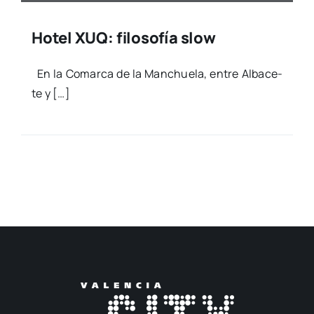
Hotel XUQ: filosofía slow
En la Comar­ca de la Man­chue­la, entre Alba­ce­
te y […]