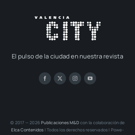
El pul­so de la ciu­dad en nues­tra revis­ta
© 2017 — 2026
Publi­ca­cio­nes M&D
con la cola­bo­ra­ción de
Elca Con­te­ni­dos
| Todos los dere­chos reser­va­dos | Powe­