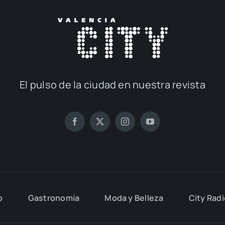
El pul­so de la ciu­dad en nues­tra revis­ta
o
Gas­tro­no­mía
Moda y Belle­za
City Rad