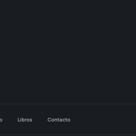
io
Libros
Con­tac­to