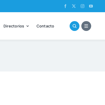
Direc­to­rios
Con­tac­to