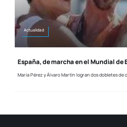
Actua­li­dad
España, de marcha en el Mundial de
María Pérez y Álva­ro Mar­tín logran dos doble­tes de 