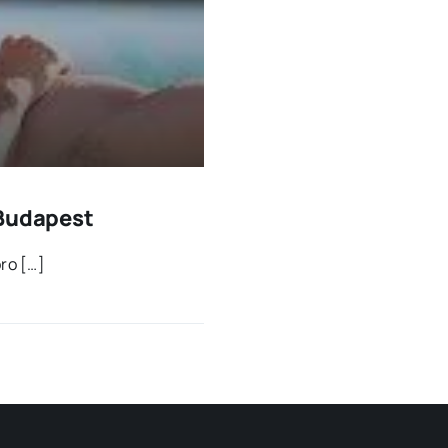
 Budapest
oro […]