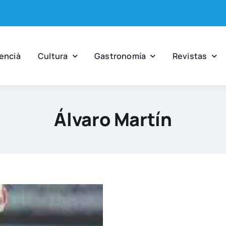
en­cià
Cul­tu­ra
Gas­tro­no­mía
Revis­tas
Álvaro Martín