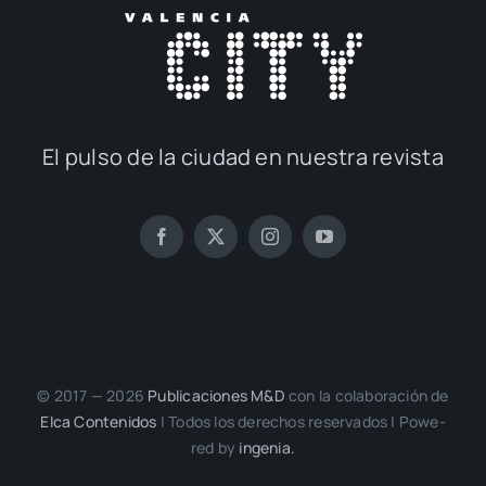
El pul­so de la ciu­dad en nues­tra revis­ta
© 2017 — 2026
Publi­ca­cio­nes M&D
con la cola­bo­ra­ción de
Elca Con­te­ni­dos
| Todos los dere­chos reser­va­dos | Powe­
red by
inge­nia.