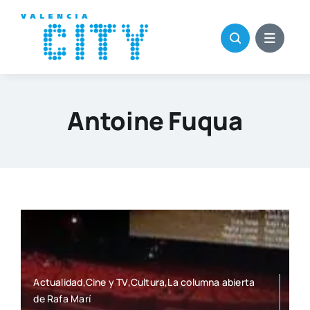
Saltar
al
contenido
Antoine Fuqua
Actualidad,Cine y TV,Cultura,La colum­na abier­ta
de Rafa Marí