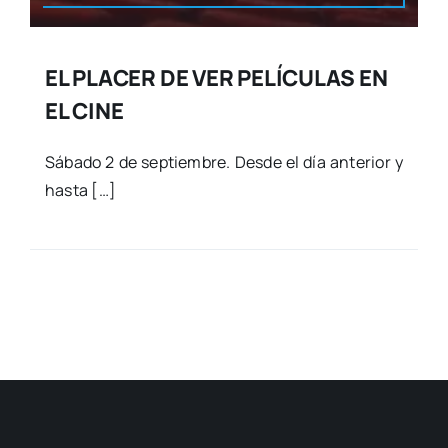
EL PLACER DE VER PELÍCULAS EN
EL CINE
Sába­do 2 de sep­tiem­bre. Des­de el día ante­rior y
has­ta […]