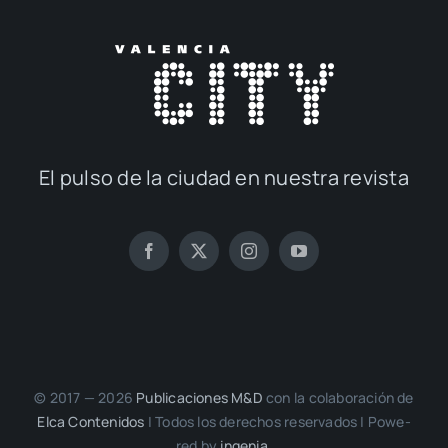
El pul­so de la ciu­dad en nues­tra revis­ta
© 2017 — 2026
Publi­ca­cio­nes M&D
con la cola­bo­ra­ción de
Elca Con­te­ni­dos
| Todos los dere­chos reser­va­dos | Powe­
red by
inge­nia.