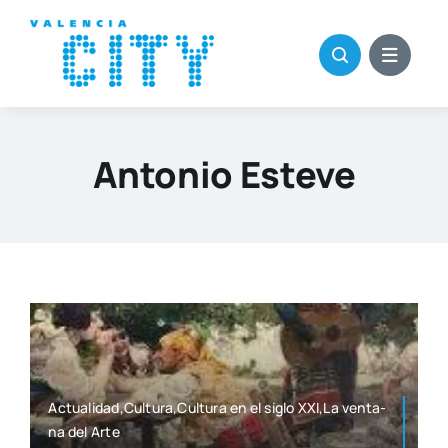
Saltar
al
contenido
Antonio Esteve
Actualidad,Cultura,Cultura en el siglo XXI,La ven­ta­
na del Arte