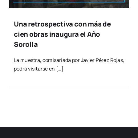
Una retrospectiva con más de
cien obras inaugura el Año
Sorolla
La mues­tra, comi­sa­ria­da por Javier Pérez Rojas,
podrá visi­tar­se en […]