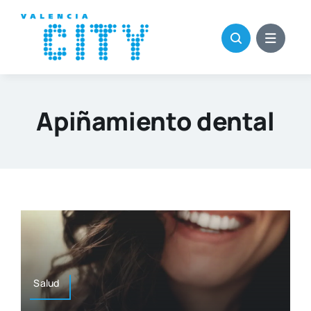
Saltar
al
contenido
Apiñamiento dental
Salud