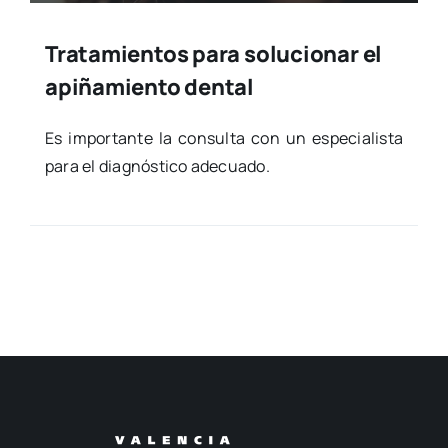
Tratamientos para solucionar el
apiñamiento dental
Es impor­tan­te la con­sul­ta con un espe­cia­lis­ta
para el diag­nós­ti­co ade­cua­do.