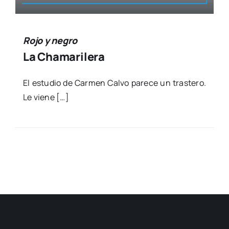
Rojo y negro
La Chamarilera
El estu­dio de Car­men Cal­vo pare­ce un tras­te­ro.
Le vie­ne […]