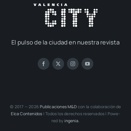
El pul­so de la ciu­dad en nues­tra revis­ta
© 2017 — 2026
Publi­ca­cio­nes M&D
con la cola­bo­ra­ción de
Elca Con­te­ni­dos
| Todos los dere­chos reser­va­dos | Powe­
red by
inge­nia.