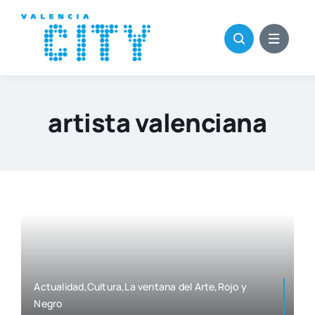
Saltar
al
contenido
artista valenciana
Actualidad,Cultura,La ven­ta­na del Arte,Rojo y
Negro