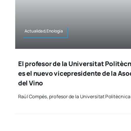
Actualidad,Enología
El profesor de la Universitat Politè
es el nuevo vicepresidente de la As
del Vino
Raúl Com­pés, pro­fe­sor de la Uni­ver­si­tat Poli­tèc­ni­