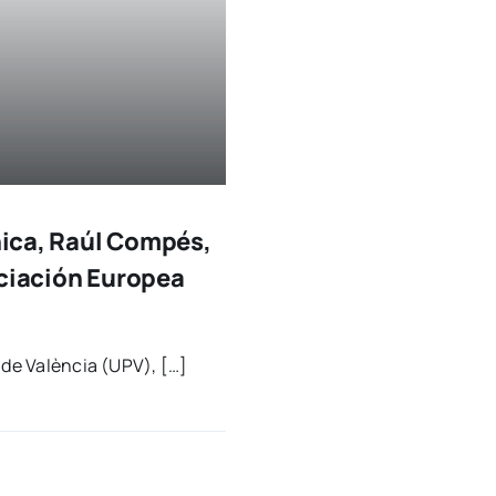
cnica, Raúl Compés,
ociación Europea
ca de Valèn­cia (UPV), […]