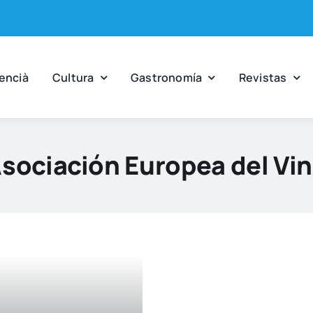
en­cià
Cul­tu­ra
Gas­tro­no­mía
Revis­tas
sociación Europea del Vi