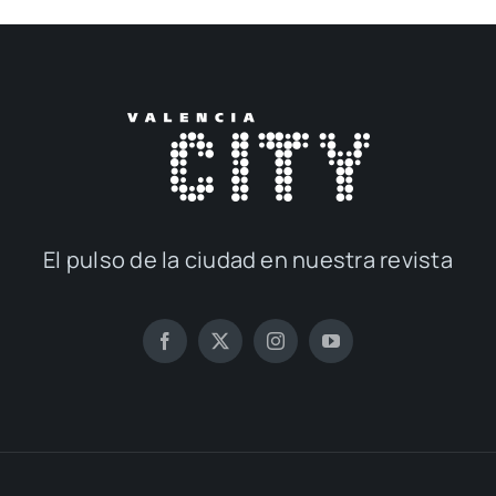
El pul­so de la ciu­dad en nues­tra revis­ta