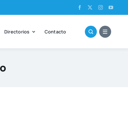
Direc­to­rios
Con­tac­to
no