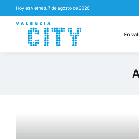
Saltar
Hoy es vier­nes, 7 de agos­to de 2026
al
contenido
En val
A