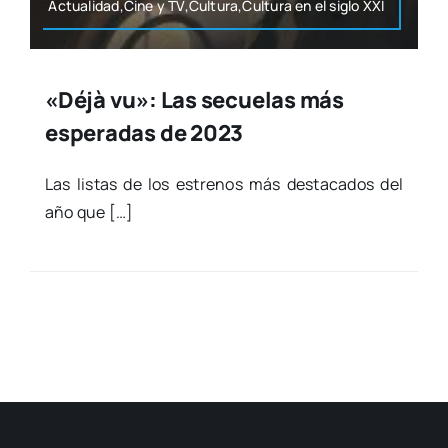
Actualidad,Cine y TV,Cultura,Cultura en el siglo XXI
«Déjà vu»: Las secuelas más
esperadas de 2023
Las lis­tas de los estre­nos más des­ta­ca­dos del
año que […]