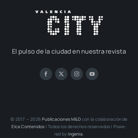
El pul­so de la ciu­dad en nues­tra revis­ta
© 2017 — 2026
Publi­ca­cio­nes M&D
con la cola­bo­ra­ción de
Elca Con­te­ni­dos
| Todos los dere­chos reser­va­dos | Powe­
red by
inge­nia.