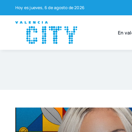
Saltar
Hoy es jue­ves, 6 de agos­to de 2026
al
contenido
En val