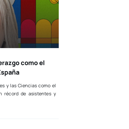
erazgo como el
 España
es y las Cien­cias como el
n récord de asis­ten­tes y