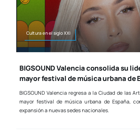
Cul­tu­ra en el siglo XXI
BIGSOUND Valencia consolida su lid
mayor festival de música urbana de
BIGSOUND Valen­cia regre­sa a la Ciu­dad de las Art
mayor fes­ti­val de músi­ca urba­na de Espa­ña, co
expan­sión a nue­vas sedes nacio­na­les.