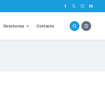
Direc­to­rios
Con­tac­to