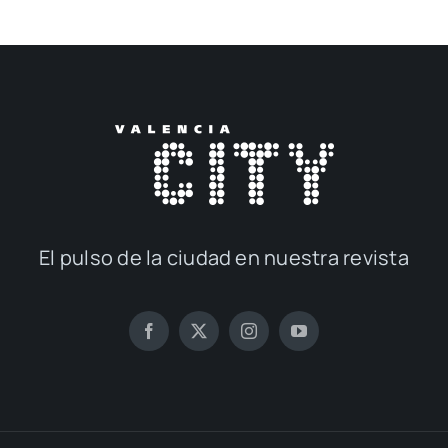
El pul­so de la ciu­dad en nues­tra revis­ta