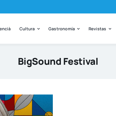
en­cià
Cul­tu­ra
Gas­tro­no­mía
Revis­tas
BigSound Festival