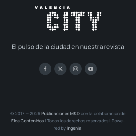
El pul­so de la ciu­dad en nues­tra revis­ta
© 2017 — 2026
Publi­ca­cio­nes M&D
con la cola­bo­ra­ción de
Elca Con­te­ni­dos
| Todos los dere­chos reser­va­dos | Powe­
red by
inge­nia.