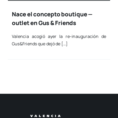
Nace el concepto boutique —
outlet en Gus & Friends
Valen­cia aco­gió ayer la re-inau­­­gu­­­ra­­­ción de
Gus&Friends que dejó de […]