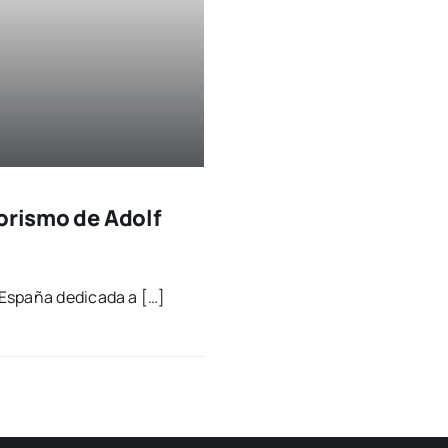
orismo de Adolf
 Espa­ña dedi­ca­da a […]