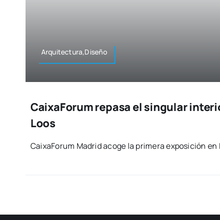
Arquitectura,Diseño
CaixaForum repasa el singular interi
Loos
Cai­xa­Fo­rum Madrid aco­ge la pri­me­ra expo­si­ción en