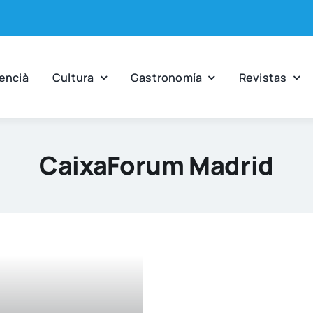
en­cià
Cul­tu­ra
Gas­tro­no­mía
Revis­tas
CaixaForum Madrid