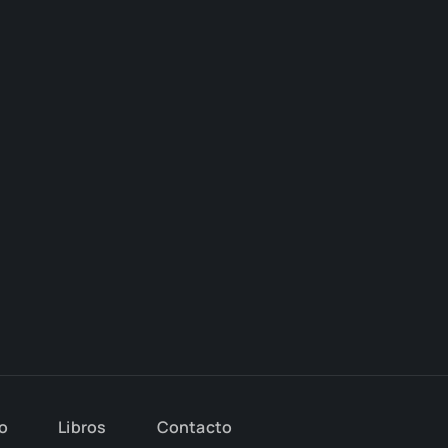
io
Libros
Con­tac­to