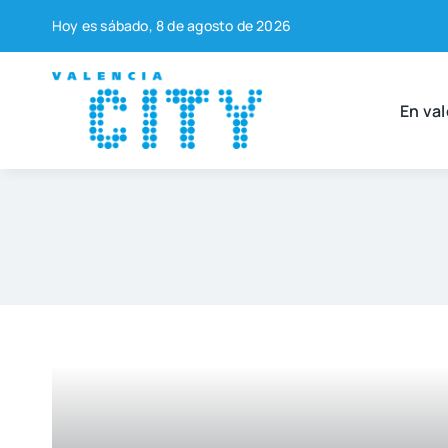
Saltar
Hoy es sába­do, 8 de agos­to de 2026
al
contenido
En val