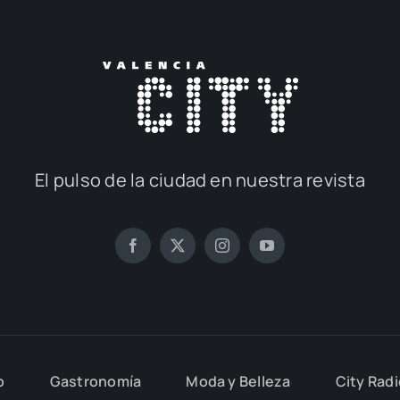
El pul­so de la ciu­dad en nues­tra revis­ta
o
Gas­tro­no­mía
Moda y Belle­za
City Rad