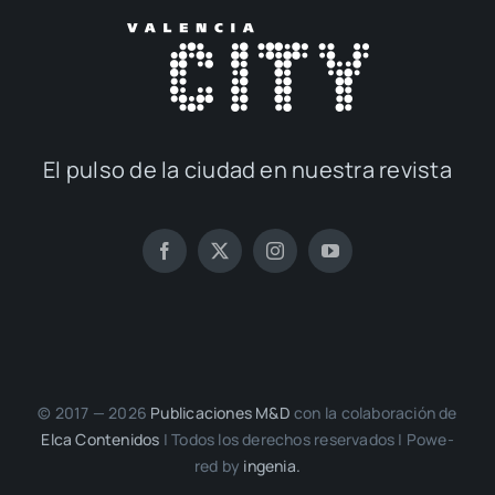
El pul­so de la ciu­dad en nues­tra revis­ta
© 2017 — 2026
Publi­ca­cio­nes M&D
con la cola­bo­ra­ción de
Elca Con­te­ni­dos
| Todos los dere­chos reser­va­dos | Powe­
red by
inge­nia.