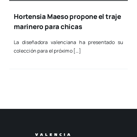
Hortensia Maeso propone el traje
marinero para chicas
La dise­ña­do­ra valen­cia­na ha pre­sen­ta­do su
colec­ción para el pró­xi­mo […]