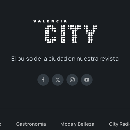
El pul­so de la ciu­dad en nues­tra revis­ta
o
Gas­tro­no­mía
Moda y Belle­za
City Rad