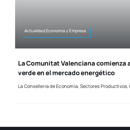
Actualidad,Economía y Empre­sa
La Comunitat Valenciana comienza a
verde en el mercado energético
La Con­se­lle­ria de Eco­no­mía, Sec­to­res Pro­duc­ti­vos