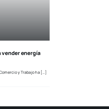
 vender energía
, Comer­cio y Tra­ba­jo ha […]