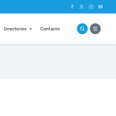
Direc­to­rios
Con­tac­to