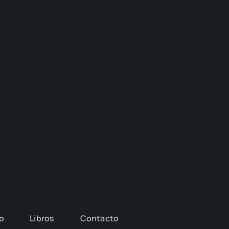
io
Libros
Con­tac­to