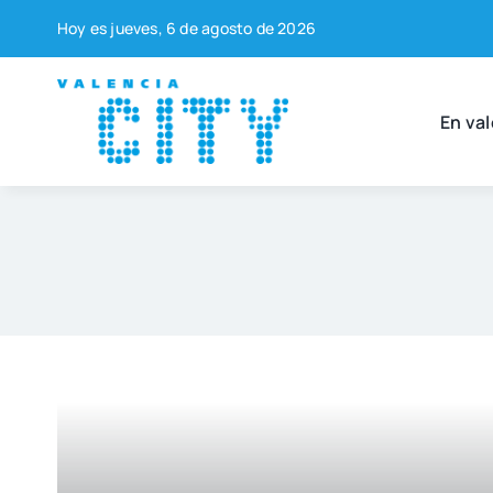
Saltar
Hoy es jue­ves, 6 de agos­to de 2026
al
contenido
En val