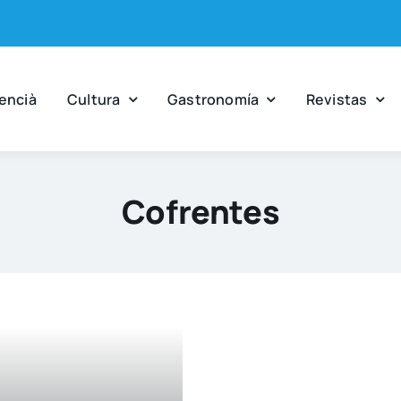
en­cià
Cul­tu­ra
Gas­tro­no­mía
Revis­tas
Cofrentes