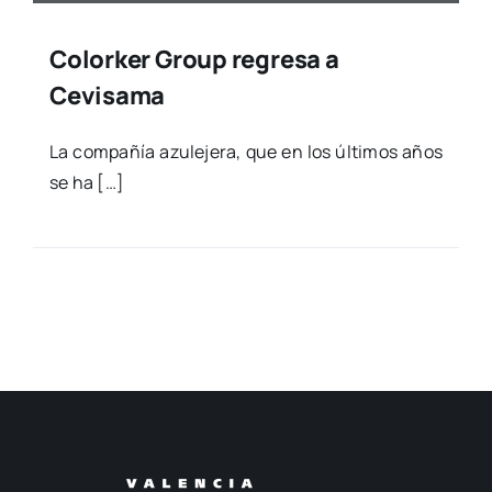
Colorker Group regresa a
Cevisama
La com­pa­ñía azu­le­je­ra, que en los últi­mos años
se ha […]