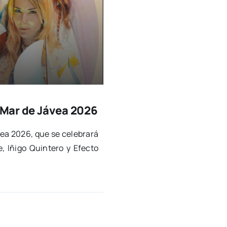
e Mar de Jávea 2026
ávea 2026, que se cele­bra­rá
 Iñi­go Quin­te­ro y Efec­to