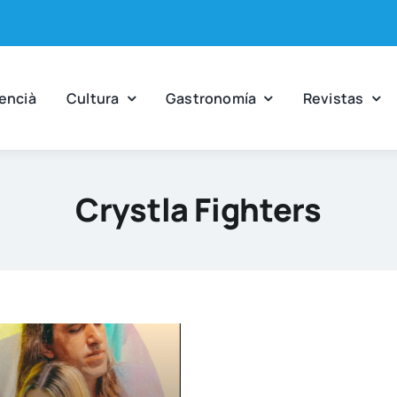
en­cià
Cul­tu­ra
Gas­tro­no­mía
Revis­tas
Crystla Fighters