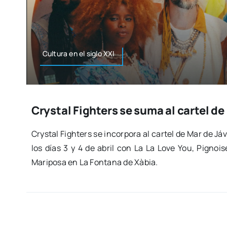
Cul­tu­ra en el siglo XXI
Crystal Fighters se suma al cartel d
Crys­tal Figh­ters se incor­po­ra al car­tel de Mar de J
los días 3 y 4 de abril con La La Love You, Pig­noi­se,
Mari­po­sa en La Fon­ta­na de Xàbia.