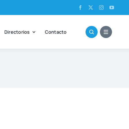
Direc­to­rios
Con­tac­to