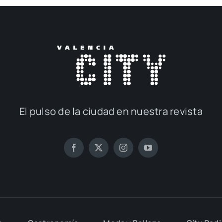
El pul­so de la ciu­dad en nues­tra revis­ta