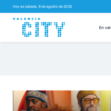
Saltar
Hoy es sába­do, 8 de agos­to de 2026
al
contenido
En val