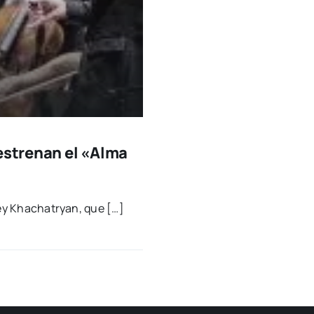
estrenan el «Alma
r­gey Kha­chatryan, que […]