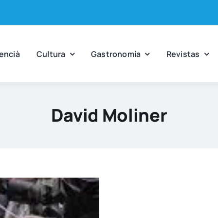
en­cià
Cul­tu­ra
Gas­tro­no­mía
Revis­tas
David Moliner