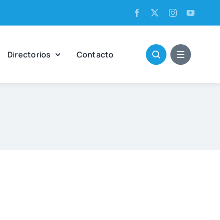
Direc­to­rios
Con­tac­to