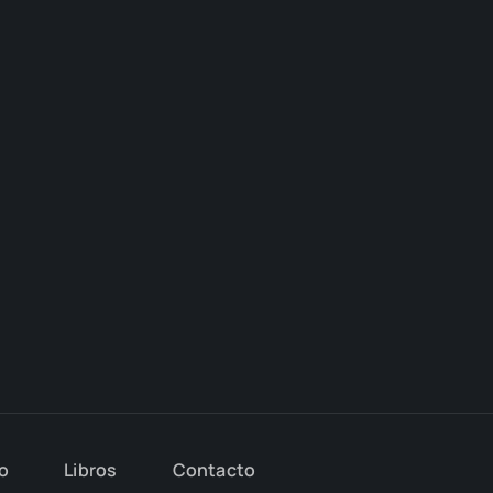
io
Libros
Con­tac­to