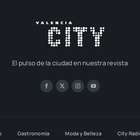
El pul­so de la ciu­dad en nues­tra revis­ta
o
Gas­tro­no­mía
Moda y Belle­za
City Rad