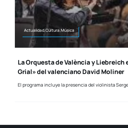
Actualidad,Cultura,Música
La Orquesta de València y Liebreich 
Grial» del valenciano David Moliner
El pro­gra­ma inclu­ye la pre­sen­cia del vio­li­nis­ta Se