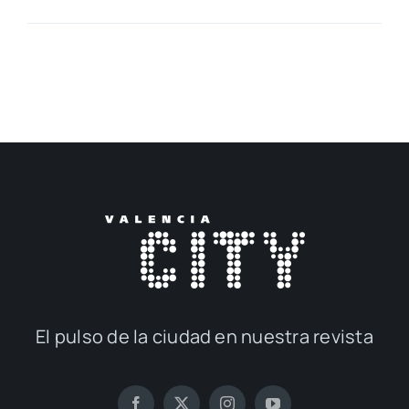
El pul­so de la ciu­dad en nues­tra revis­ta