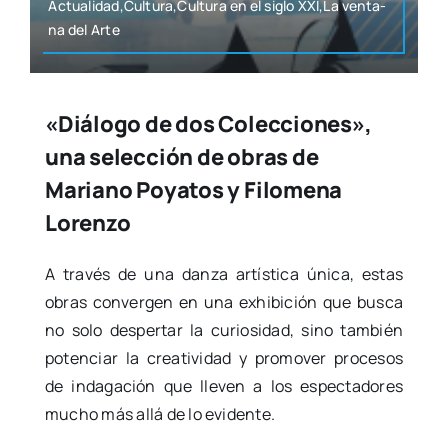
Actualidad,Cultura,Cultura en el siglo XXI,La ven­ta­
na del Arte
«Diálogo de dos Colecciones»,
una selección de obras de
Mariano Poyatos y Filomena
Lorenzo
A tra­vés de una dan­za artís­ti­ca úni­ca, estas
obras con­ver­gen en una exhi­bi­ción que bus­ca
no solo des­per­tar la curio­si­dad, sino tam­bién
poten­ciar la crea­ti­vi­dad y pro­mo­ver pro­ce­sos
de inda­ga­ción que lle­ven a los espec­ta­do­res
mucho más allá de lo evi­den­te.