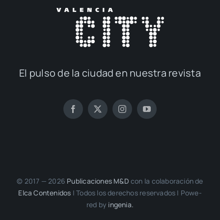
El pul­so de la ciu­dad en nues­tra revis­ta
© 2017 — 2026
Publi­ca­cio­nes M&D
con la cola­bo­ra­ción de
Elca Con­te­ni­dos
| Todos los dere­chos reser­va­dos | Powe­
red by
inge­nia.