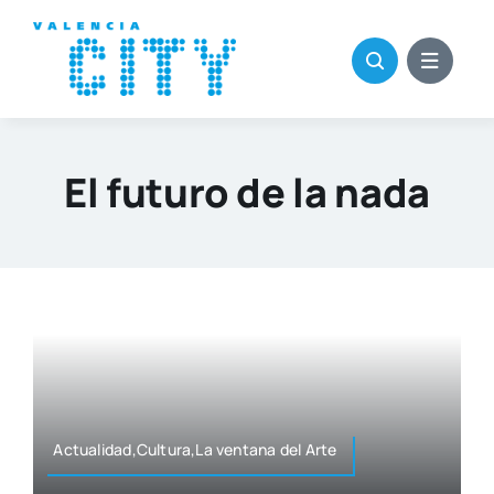
Saltar
al
contenido
El futuro de la nada
Actualidad,Cultura,La ven­ta­na del Arte