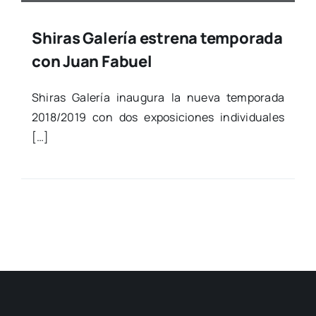
Shiras Galería estrena temporada
con Juan Fabuel
Shi­ras Gale­ría inau­gu­ra la nue­va tem­po­ra­da
2018/2019 con dos expo­si­cio­nes indi­vi­dua­les
[…]