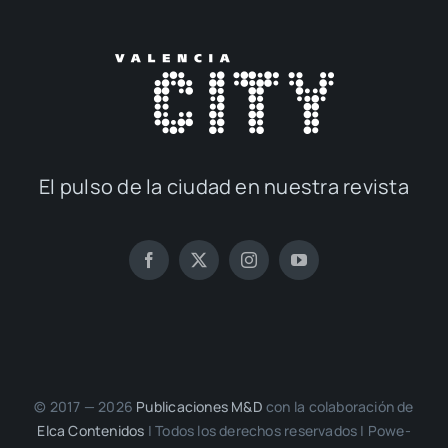
El pul­so de la ciu­dad en nues­tra revis­ta
© 2017 — 2026
Publi­ca­cio­nes M&D
con la cola­bo­ra­ción de
Elca Con­te­ni­dos
| Todos los dere­chos reser­va­dos | Powe­