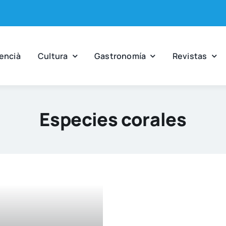
en­cià
Cul­tu­ra
Gas­tro­no­mía
Revis­tas
Especies corales