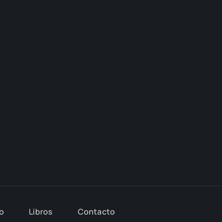
io
Libros
Con­tac­to