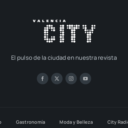
El pul­so de la ciu­dad en nues­tra revis­ta
o
Gas­tro­no­mía
Moda y Belle­za
City Rad