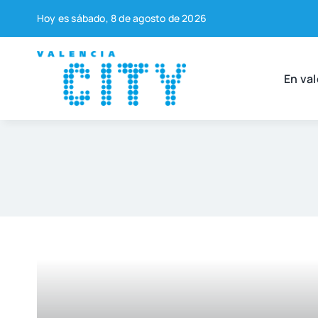
Saltar
Hoy es sába­do, 8 de agos­to de 2026
al
contenido
En val