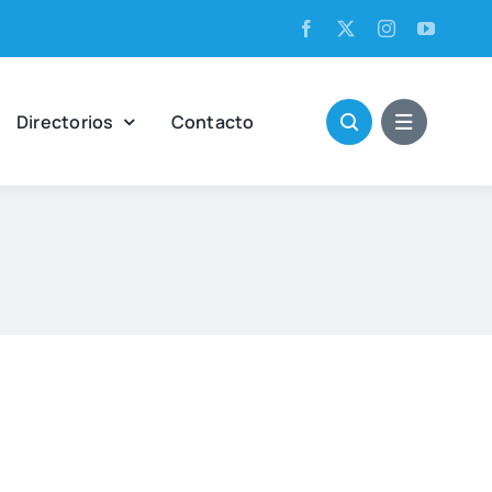
Direc­to­rios
Con­tac­to