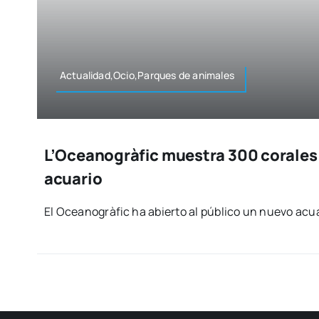
Actualidad,Ocio,Parques de ani­ma­les
L’Oceanogràfic muestra 300 corales
acuario
El Ocea­no­grà­fic ha abier­to al públi­co un nue­vo acu