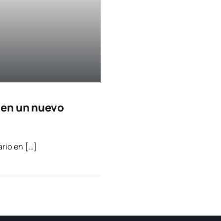
 en un nuevo
a­rio en […]