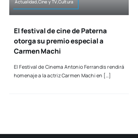
Actualidad,Cine y TV,Cultura
El festival de cine de Paterna
otorga su premio especial a
Carmen Machi
El Fes­ti­val de Cine­ma Anto­nio Ferran­dis ren­di­rá
home­na­je a la actriz Car­men Machi en […]