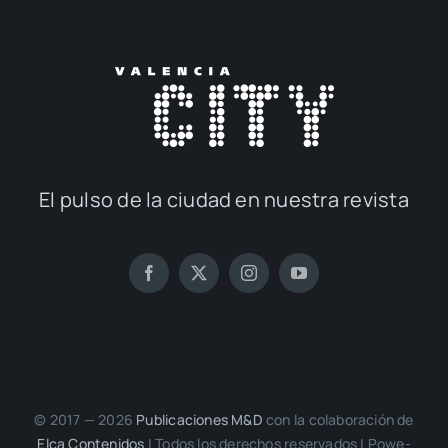
El pul­so de la ciu­dad en nues­tra revis­ta
© 2017 — 2026
Publi­ca­cio­nes M&D
con la cola­bo­ra­ción de
Elca Con­te­ni­dos
| Todos los dere­chos reser­va­dos | Powe­