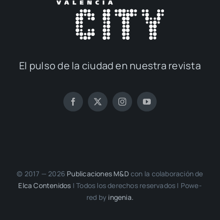
El pul­so de la ciu­dad en nues­tra revis­ta
© 2017 — 2026
Publi­ca­cio­nes M&D
con la cola­bo­ra­ción de
Elca Con­te­ni­dos
| Todos los dere­chos reser­va­dos | Powe­
red by
inge­nia.