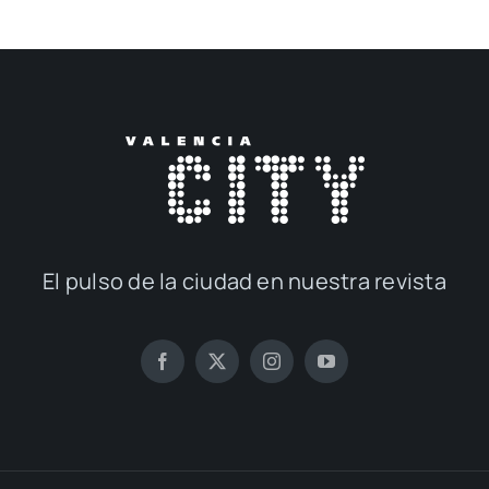
El pul­so de la ciu­dad en nues­tra revis­ta