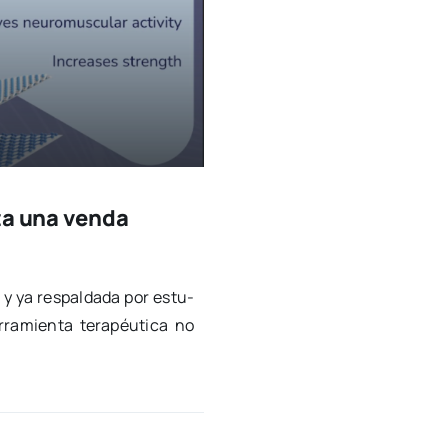
ta una venda
a y ya res­pal­da­da por estu­
ra­mien­ta tera­péu­ti­ca no