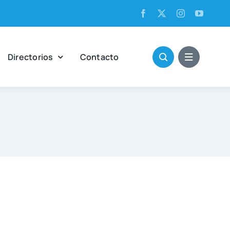
Direc­to­rios
Con­tac­to