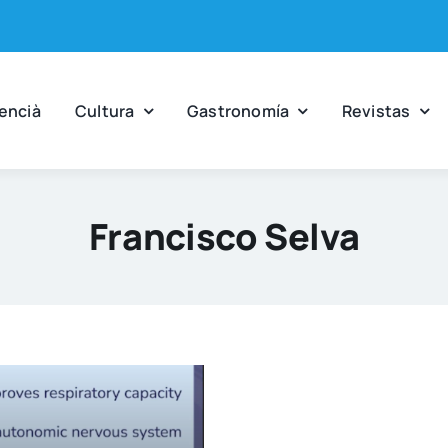
en­cià
Cul­tu­ra
Gas­tro­no­mía
Revis­tas
Francisco Selva