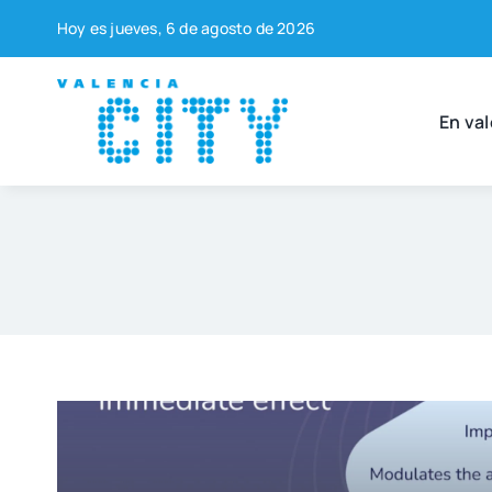
Saltar
Hoy es jue­ves, 6 de agos­to de 2026
al
contenido
En val