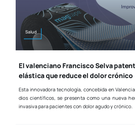
Salud
El valenciano Francisco Selva paten
elástica que reduce el dolor crónico
Esta inno­va­do­ra tec­no­lo­gía, con­ce­bi­da en Valen­ci
dios cien­tí­fi­cos, se pre­sen­ta como una nue­va her
inva­si­va para pacien­tes con dolor agu­do y cró­ni­co.