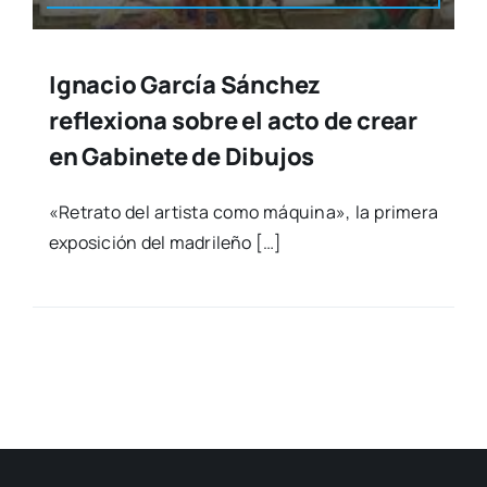
Ignacio García Sánchez
reflexiona sobre el acto de crear
en Gabinete de Dibujos
«Retra­to del artis­ta como máqui­na», la pri­me­ra
expo­si­ción del madri­le­ño […]