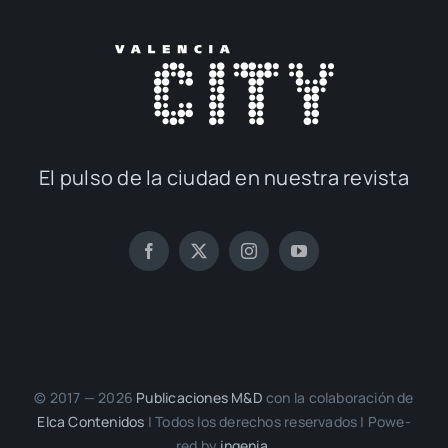
El pul­so de la ciu­dad en nues­tra revis­ta
© 2017 — 2026
Publi­ca­cio­nes M&D
con la cola­bo­ra­ción de
Elca Con­te­ni­dos
| Todos los dere­chos reser­va­dos | Powe­
red by
inge­nia.