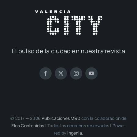
El pul­so de la ciu­dad en nues­tra revis­ta
© 2017 — 2026
Publi­ca­cio­nes M&D
con la cola­bo­ra­ción de
Elca Con­te­ni­dos
| Todos los dere­chos reser­va­dos | Powe­
red by
inge­nia.