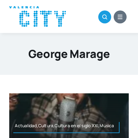
Saltar
al
contenido
George Marage
Actualidad,Cultura,Cultura en el siglo XXI,Música