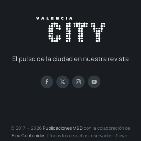
El pul­so de la ciu­dad en nues­tra revis­ta
© 2017 — 2026
Publi­ca­cio­nes M&D
con la cola­bo­ra­ción de
Elca Con­te­ni­dos
| Todos los dere­chos reser­va­dos | Powe­