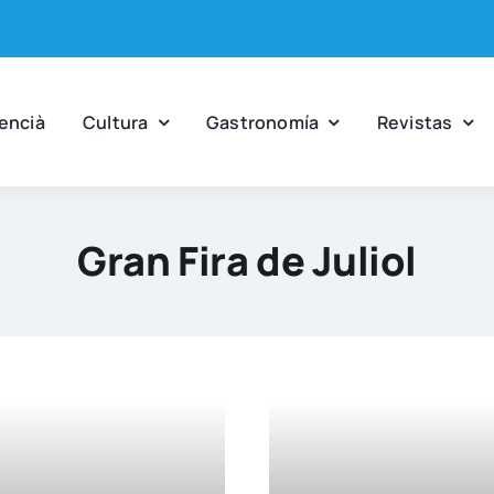
en­cià
Cul­tu­ra
Gas­tro­no­mía
Revis­tas
Gran Fira de Juliol