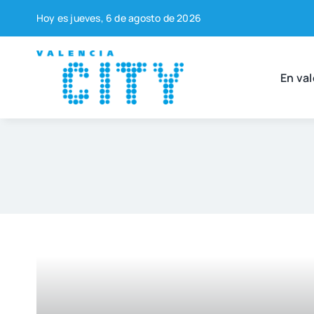
Saltar
Hoy es jue­ves, 6 de agos­to de 2026
al
contenido
En val