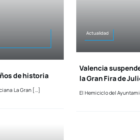
Actua­li­dad
Valencia suspende 
ños de historia
la Gran Fira de Juli
n­cia­na La Gran […]
El Hemi­ci­clo del Ayun­ta­m