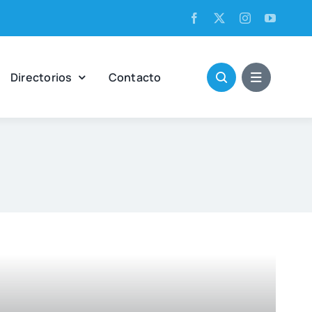
Direc­to­rios
Con­tac­to