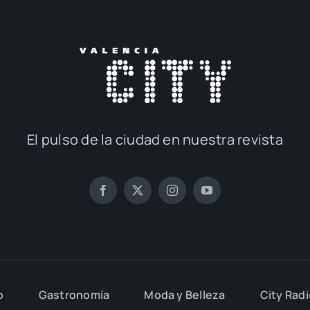
El pul­so de la ciu­dad en nues­tra revis­ta
o
Gas­tro­no­mía
Moda y Belle­za
City Rad