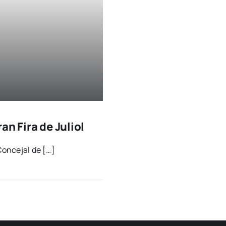
an Fira de Juliol
Con­ce­jal de […]