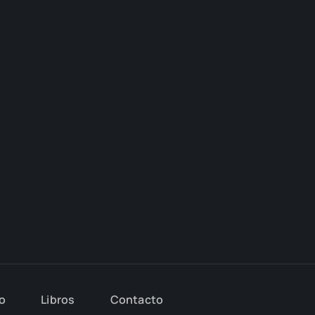
io
Libros
Con­tac­to