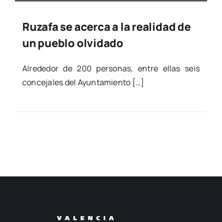
Ruzafa se acerca a la realidad de
un pueblo olvidado
Alre­de­dor de 200 per­so­nas, entre ellas seis
con­ce­ja­les del Ayun­ta­mien­to […]