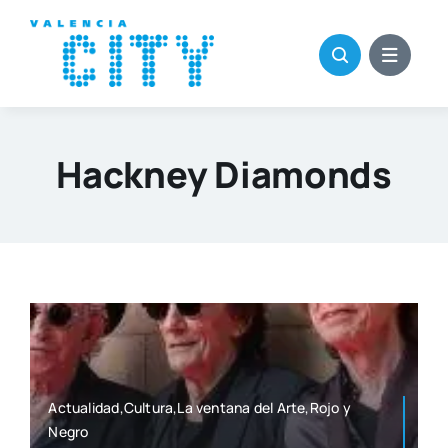
Saltar
al
contenido
Hackney Diamonds
Actualidad,Cultura,La ven­ta­na del Arte,Rojo y
Negro