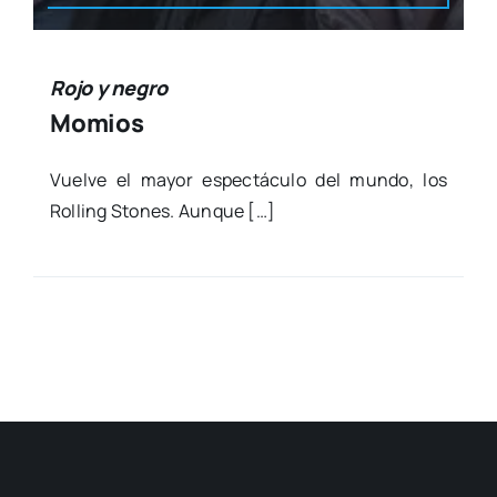
Rojo y negro
Momios
Vuel­ve el mayor espec­tácu­lo del mun­do, los
Rolling Sto­nes. Aun­que […]