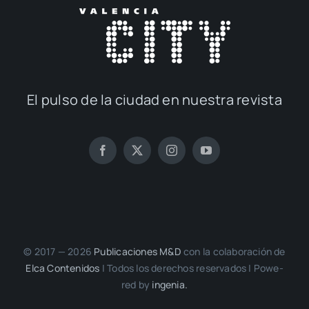
El pul­so de la ciu­dad en nues­tra revis­ta
© 2017 — 2026
Publi­ca­cio­nes M&D
con la cola­bo­ra­ción de
Elca Con­te­ni­dos
| Todos los dere­chos reser­va­dos | Powe­
red by
inge­nia.