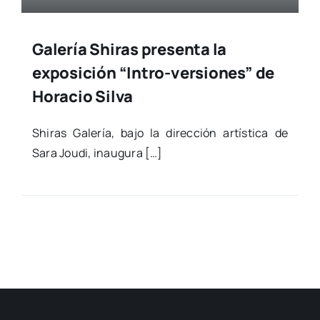
Galería Shiras presenta la
exposición “Intro-versiones” de
Horacio Silva
Shi­ras Gale­ría, bajo la direc­ción artís­ti­ca de
Sara Jou­di, inau­gu­ra […]