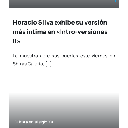
Horacio Silva exhibe su versión
más íntima en «Intro-versiones
II»
La mues­tra abre sus puer­tas este vier­nes en
Shi­ras Gale­ría, […]
Cul­tu­ra en el siglo XXI