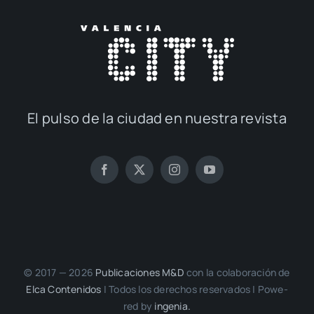
El pul­so de la ciu­dad en nues­tra revis­ta
© 2017 — 2026
Publi­ca­cio­nes M&D
con la cola­bo­ra­ción de
Elca Con­te­ni­dos
| Todos los dere­chos reser­va­dos | Powe­
red by
inge­nia.