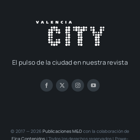
El pul­so de la ciu­dad en nues­tra revis­ta
© 2017 — 2026
Publi­ca­cio­nes M&D
con la cola­bo­ra­ción de
Elca Con­te­ni­dos
| Todos los dere­chos reser­va­dos | Powe­