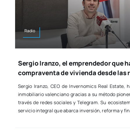
Radio
Sergio Iranzo, el emprendedor que h
compraventa de vivienda desde las 
Ser­gio Iran­zo, CEO de Inver­no­mics Real Esta­te, h
inmo­bi­lia­rio valen­ciano gra­cias a su méto­do pio­ne
tra­vés de redes socia­les y Tele­gram. Su eco­sis­te
ser­vi­cio inte­gral que abar­ca inver­sión, refor­ma y fi