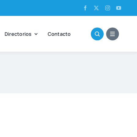
Direc­to­rios
Con­tac­to