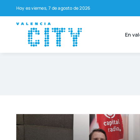
Saltar
Hoy es vier­nes, 7 de agos­to de 2026
al
contenido
En val