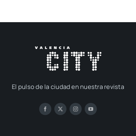
El pul­so de la ciu­dad en nues­tra revis­ta