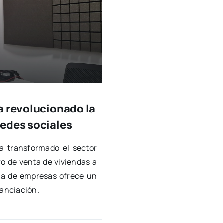
a revolucionado la
redes sociales
a trans­for­ma­do el sec­tor
­ro de ven­ta de vivien­das a
­ma de empre­sas ofre­ce un
nan­cia­ción.