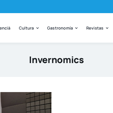
en­cià
Cul­tu­ra
Gas­tro­no­mía
Revis­tas
Invernomics