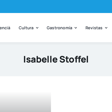
en­cià
Cul­tu­ra
Gas­tro­no­mía
Revis­tas
Isabelle Stoffel