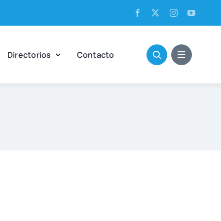
Direc­to­rios
Con­tac­to