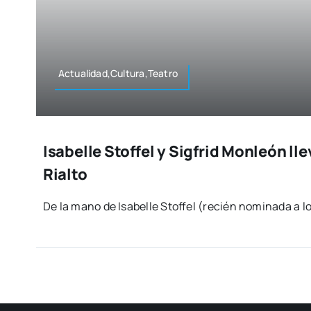
Actualidad,Cultura,Teatro
Isabelle Stoffel y Sigfrid Monleón lle
Rialto
De la mano de Isa­be­lle Stof­fel (recién nomi­na­da a l