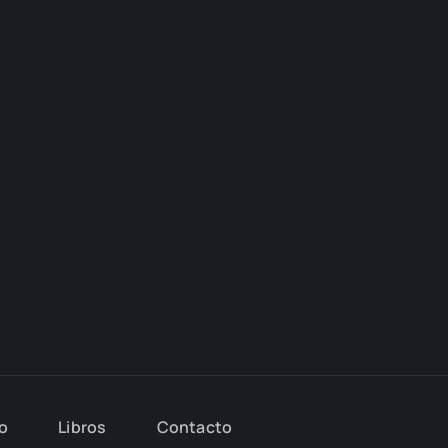
io
Libros
Con­tac­to