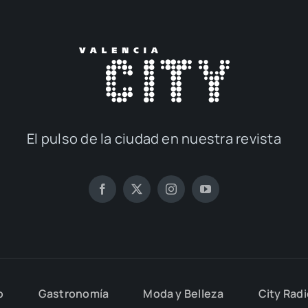
El pul­so de la ciu­dad en nues­tra revis­ta
o
Gas­tro­no­mía
Moda y Belle­za
City Rad