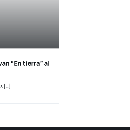
van “En tierra” al
os […]