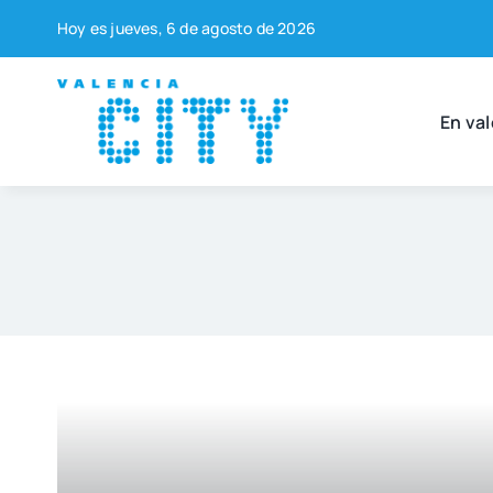
Saltar
Hoy es jue­ves, 6 de agos­to de 2026
al
contenido
En val