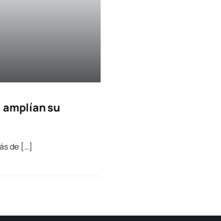
l amplían su
más de […]