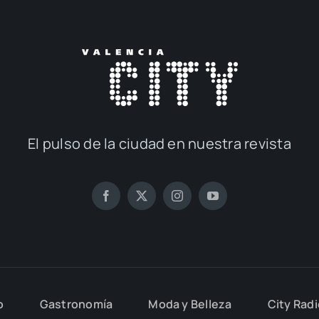
El pul­so de la ciu­dad en nues­tra revis­ta
o
Gas­tro­no­mía
Moda y Belle­za
City Rad