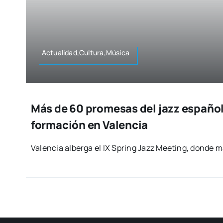
Actualidad,Cultura,Música
Más de 60 promesas del jazz españo
formación en Valencia
Valen­cia alber­ga el IX Spring Jazz Mee­ting, don­de 