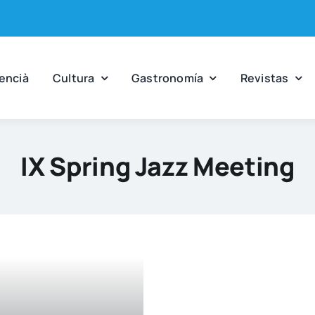
en­cià
Cul­tu­ra
Gas­tro­no­mía
Revis­tas
IX Spring Jazz Meeting