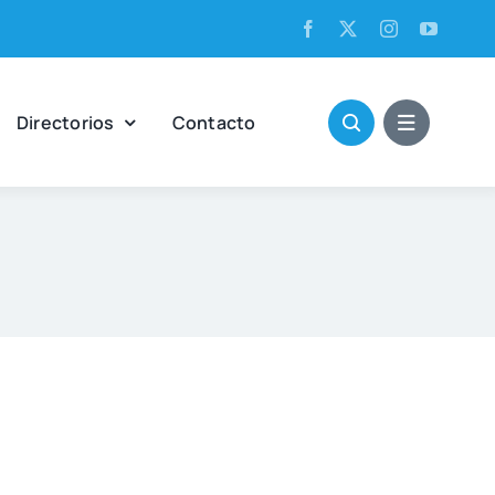
Direc­to­rios
Con­tac­to