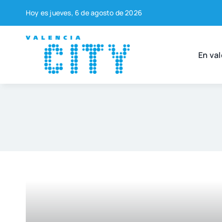
Saltar
Hoy es jue­ves, 6 de agos­to de 2026
al
contenido
En val