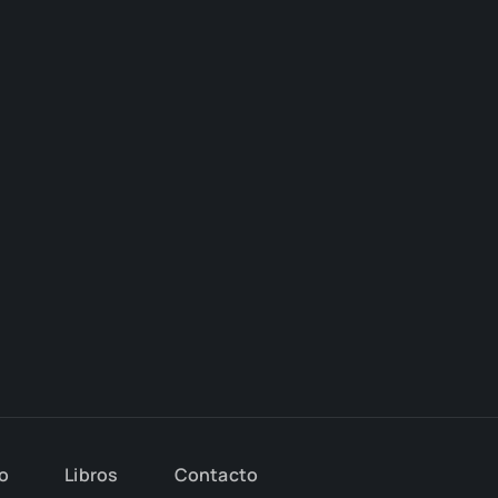
io
Libros
Con­tac­to