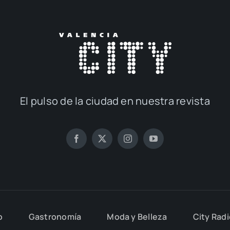
El pul­so de la ciu­dad en nues­tra revis­ta
o
Gas­tro­no­mía
Moda y Belle­za
City Rad