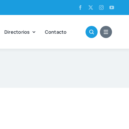
Direc­to­rios
Con­tac­to