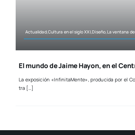
Actualidad,Cultura en el siglo XXI,Diseño,La ven­ta­na de
El mundo de Jaime Hayon, en el Cent
La expo­si­ción «Infi­ni­ta­Men­te», pro­du­ci­da por e
tra […]