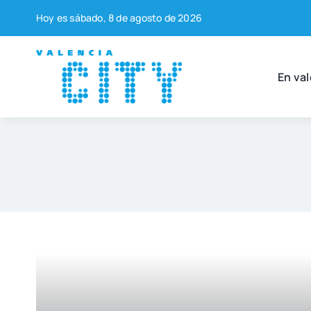
Saltar
Hoy es sába­do, 8 de agos­to de 2026
al
contenido
En val