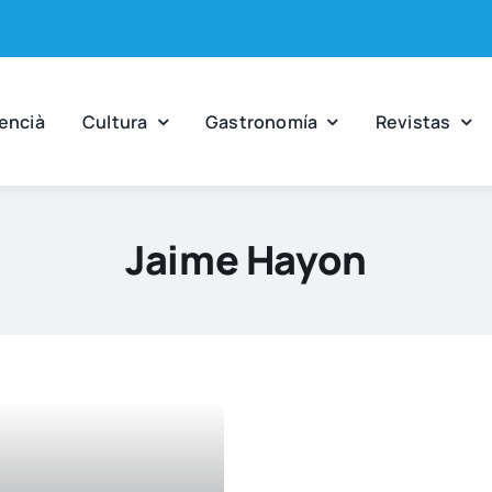
en­cià
Cul­tu­ra
Gas­tro­no­mía
Revis­tas
Jaime Hayon