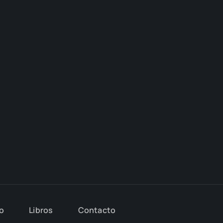
io
Libros
Con­tac­to