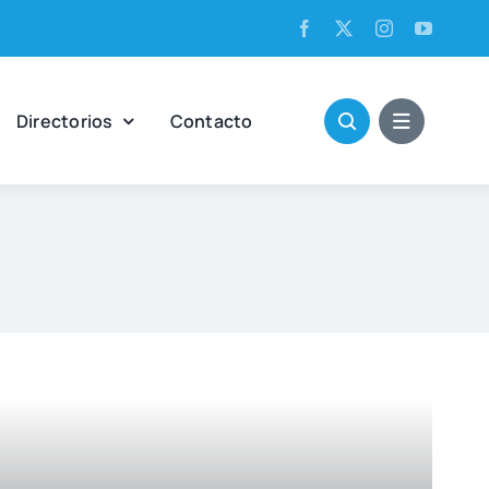
Direc­to­rios
Con­tac­to