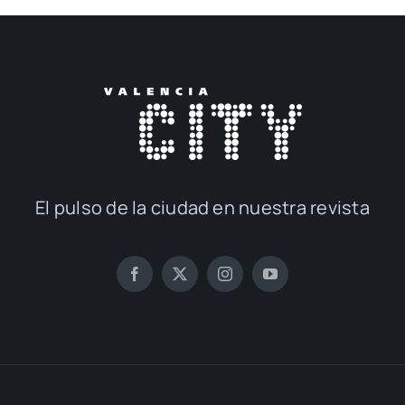
El pul­so de la ciu­dad en nues­tra revis­ta