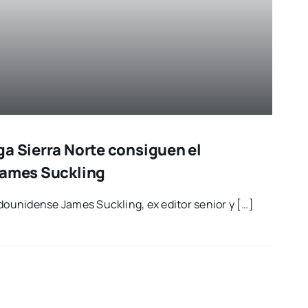
ga Sierra Norte consiguen el
James Suckling
ta­dou­ni­den­se James Suc­kling, ex edi­tor senior y […]