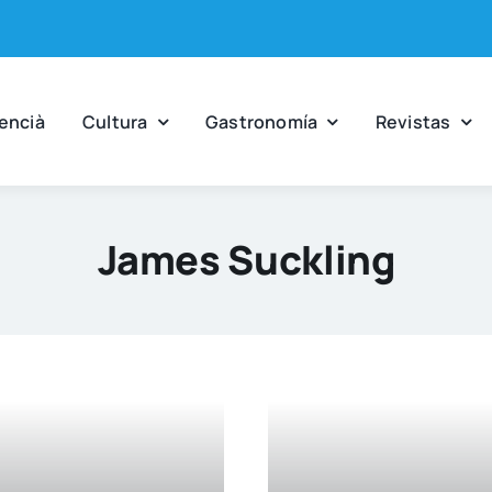
en­cià
Cul­tu­ra
Gas­tro­no­mía
Revis­tas
James Suckling