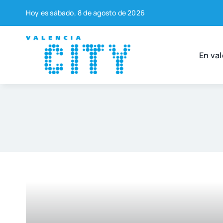
Saltar
Hoy es sába­do, 8 de agos­to de 2026
al
contenido
En val