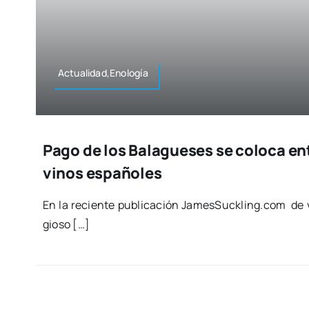
Actualidad,Enología
Pago de los Balagueses se coloca ent
vinos españoles
En la recien­te publi­ca­ción JamesSuckling.com de vi
gio­so […]