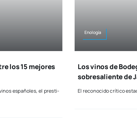
Eno­lo­gía
re los 15 mejores
Los vinos de Bode
sobresaliente de 
nos espa­ño­les, el pres­ti­
El reco­no­ci­do crí­ti­co es